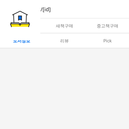
book/rent/[id]
대여
새책구매
중고책구매
도서정보
리뷰
Pick