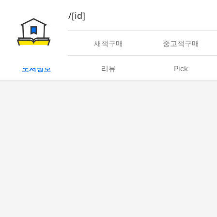
book/rent/[id]
대여
새책구매
중고책구매
도서정보
리뷰
Pick