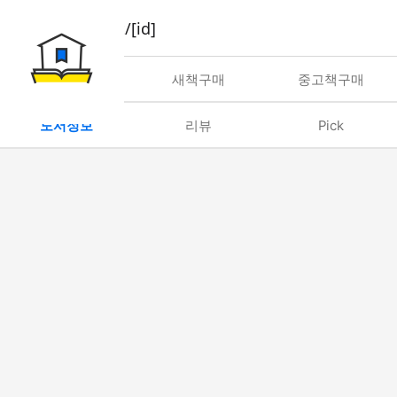
book/rent/[id]
대여
새책구매
중고책구매
도서정보
리뷰
Pick