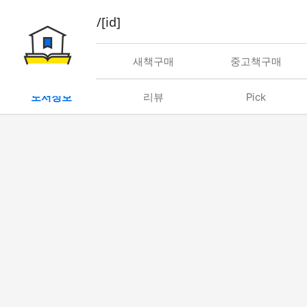
book/rent/[id]
대여
새책구매
중고책구매
도서정보
리뷰
Pick