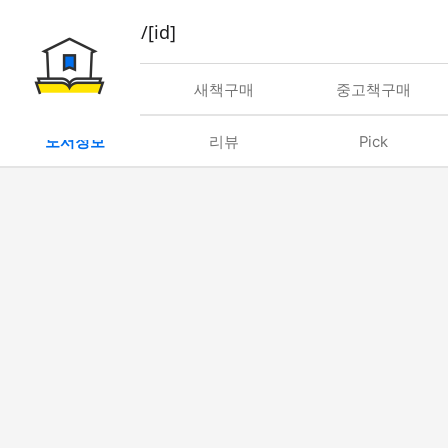
book/rent/[id]
대여
새책구매
중고책구매
도서정보
리뷰
Pick