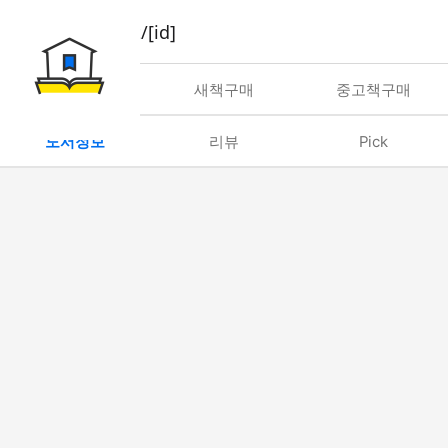
book/rent/[id]
대여
새책구매
중고책구매
도서정보
리뷰
Pick