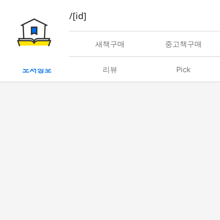
book/rent/[id]
대여
새책구매
중고책구매
도서정보
리뷰
Pick