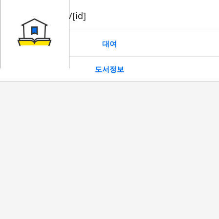
book/rent/[id]
대여
도서정보