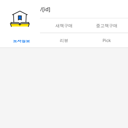
book/rent/[id]
대여
새책구매
중고책구매
도서정보
리뷰
Pick