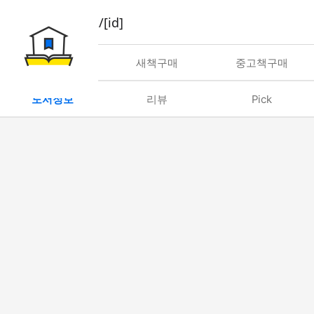
book/rent/[id]
대여
새책구매
중고책구매
도서정보
리뷰
Pick