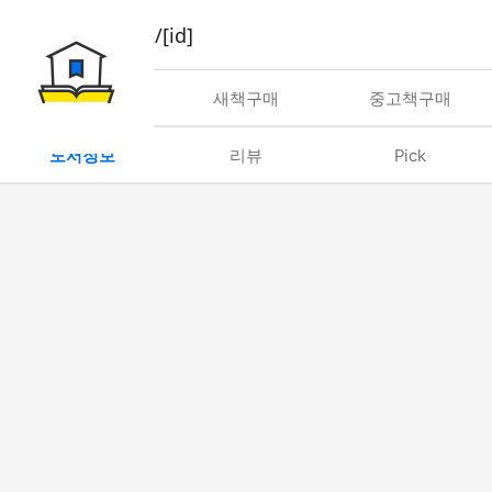
book/rent/[id]
대여
새책구매
중고책구매
도서정보
리뷰
Pick