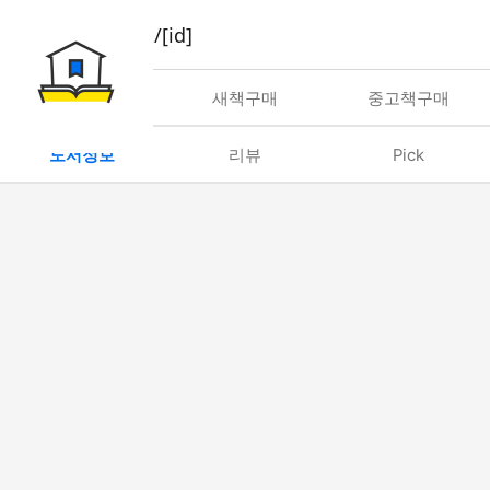
book/rent/[id]
대여
새책구매
중고책구매
도서정보
리뷰
Pick