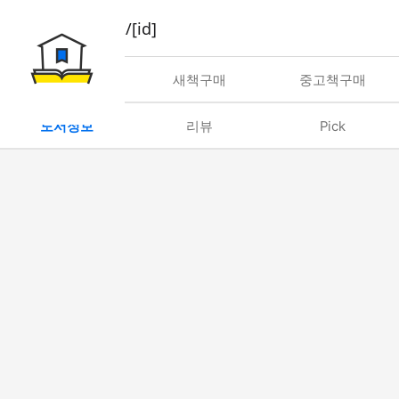
book/rent/[id]
대여
새책구매
중고책구매
도서정보
리뷰
Pick