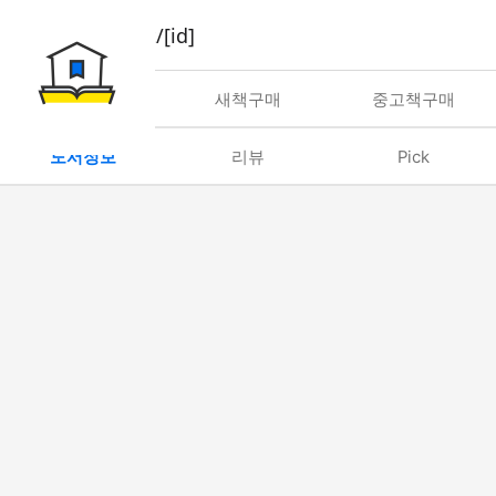
book/rent/[id]
대여
새책구매
중고책구매
도서정보
리뷰
Pick