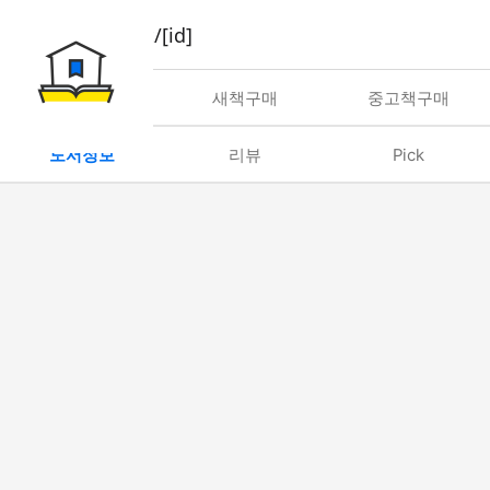
book/rent/[id]
대여
새책구매
중고책구매
도서정보
리뷰
Pick