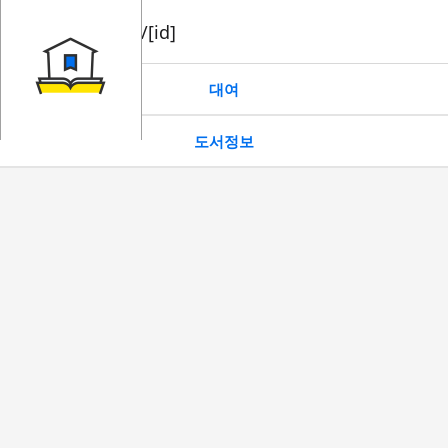
book/rent/[id]
대여
도서정보