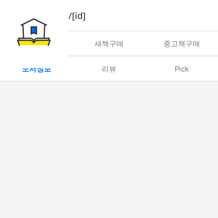
book/rent/[id]
대여
새책구매
중고책구매
도서정보
리뷰
Pick