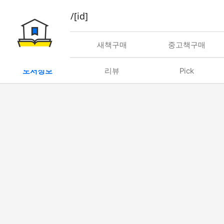
book/rent/[id]
대여
새책구매
중고책구매
도서정보
리뷰
Pick