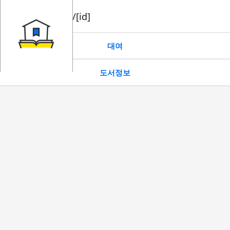
book/rent/[id]
대여
도서정보