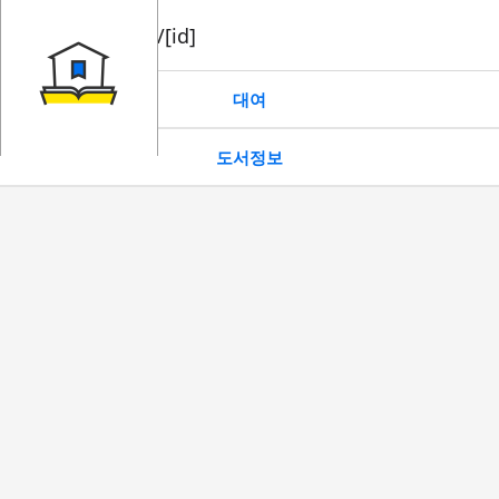
book/rent/[id]
대여
도서정보