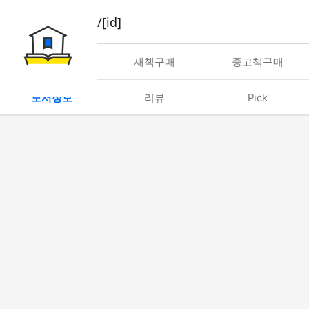
book/rent/[id]
대여
새책구매
중고책구매
도서정보
리뷰
Pick