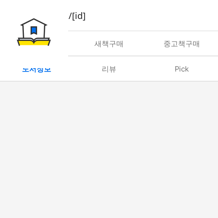
book/rent/[id]
대여
새책구매
중고책구매
도서정보
리뷰
Pick