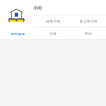
book/rent/[id]
대여
새책구매
중고책구매
도서정보
리뷰
Pick