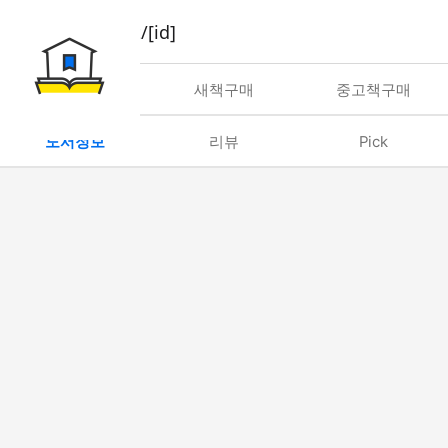
book/rent/[id]
대여
새책구매
중고책구매
도서정보
리뷰
Pick