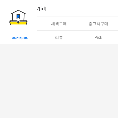
book/rent/[id]
대여
새책구매
중고책구매
도서정보
리뷰
Pick