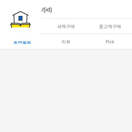
book/rent/[id]
대여
새책구매
중고책구매
도서정보
리뷰
Pick