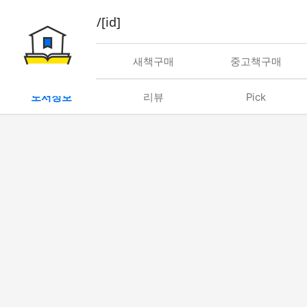
book/rent/[id]
대여
새책구매
중고책구매
도서정보
리뷰
Pick