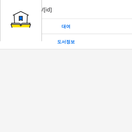
book/rent/[id]
대여
도서정보