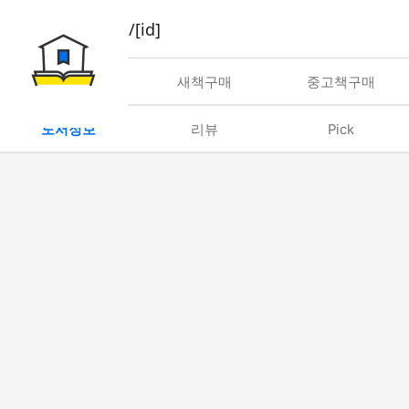
book/rent/[id]
대여
새책구매
중고책구매
도서정보
리뷰
Pick