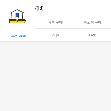
book/rent/[id]
대여
새책구매
중고책구매
도서정보
리뷰
Pick