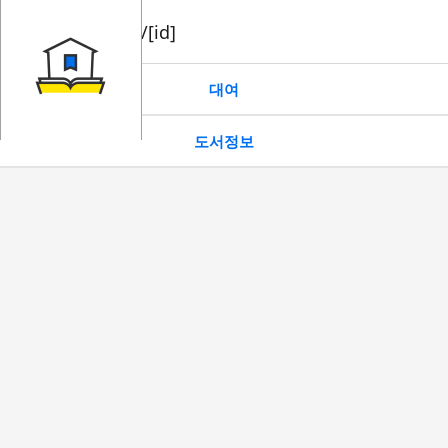
book/rent/[id]
대여
도서정보