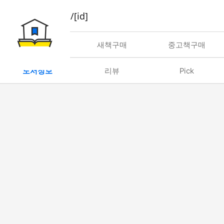
book/rent/[id]
대여
새책구매
중고책구매
도서정보
리뷰
Pick