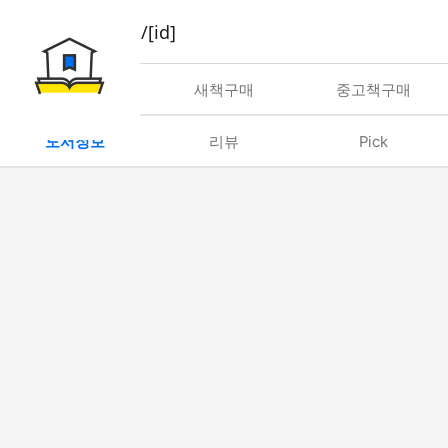
book/rent/[id]
대여
새책구매
중고책구매
도서정보
리뷰
Pick