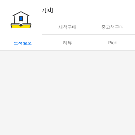
book/rent/[id]
대여
새책구매
중고책구매
도서정보
리뷰
Pick