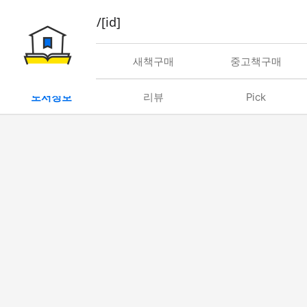
book/rent/[id]
대여
새책구매
중고책구매
도서정보
리뷰
Pick