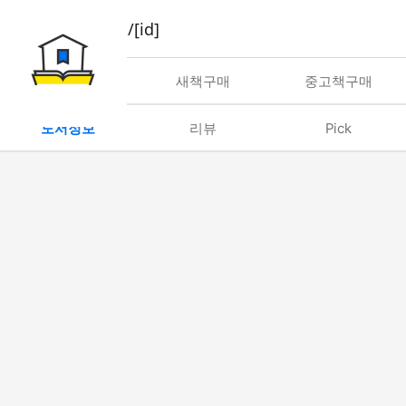
book/rent/[id]
대여
새책구매
중고책구매
도서정보
리뷰
Pick