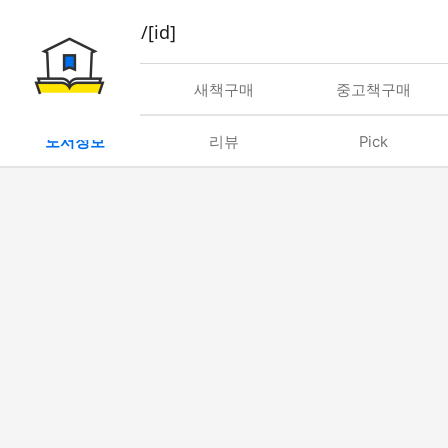
book/rent/[id]
대여
새책구매
중고책구매
도서정보
리뷰
Pick