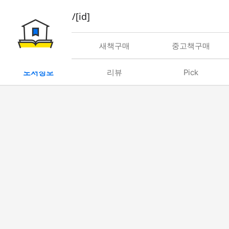
book/rent/[id]
대여
새책구매
중고책구매
도서정보
리뷰
Pick