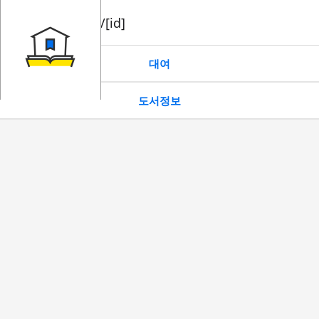
book/rent/[id]
대여
도서정보