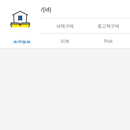
book/rent/[id]
대여
새책구매
중고책구매
도서정보
리뷰
Pick