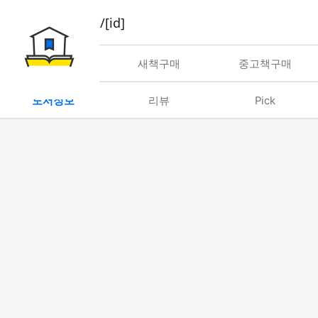
book/rent/[id]
대여
새책구매
중고책구매
도서정보
리뷰
Pick