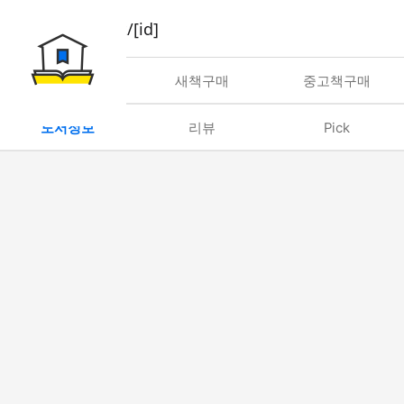
book/rent/[id]
대여
새책구매
중고책구매
도서정보
리뷰
Pick