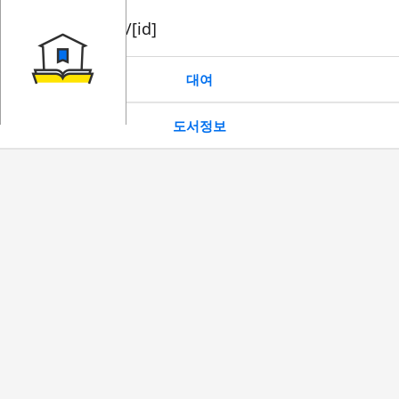
book/rent/[id]
대여
도서정보