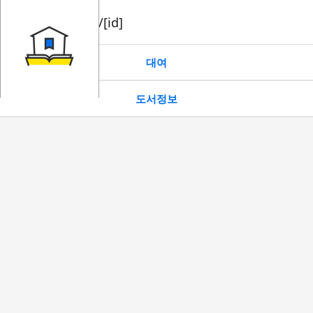
book/rent/[id]
대여
도서정보