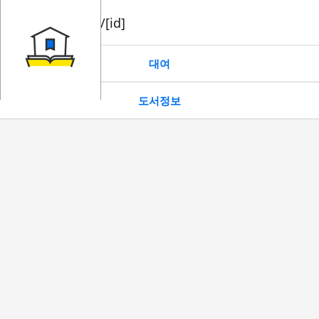
book/rent/[id]
대여
도서정보