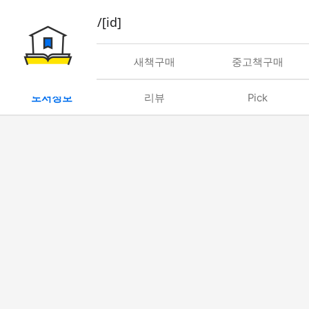
book/rent/[id]
대여
새책구매
중고책구매
도서정보
리뷰
Pick