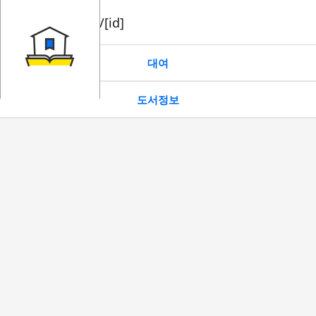
book/rent/[id]
대여
도서정보