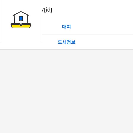
book/rent/[id]
대여
도서정보