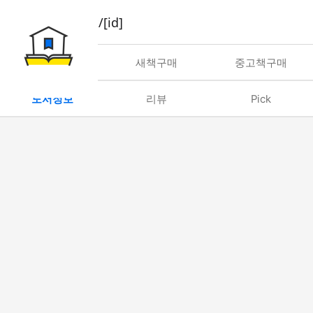
book/rent/[id]
대여
새책구매
중고책구매
도서정보
리뷰
Pick