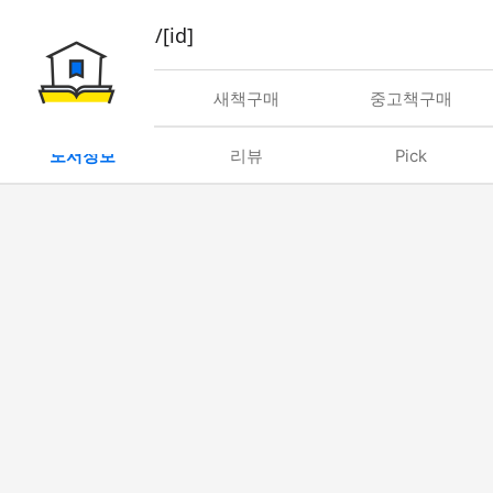
book/rent/[id]
대여
새책구매
중고책구매
도서정보
리뷰
Pick